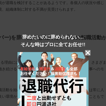
員が退職を検討することがあるようです。各個人の状況や感じ
境、組織体制に対する不満が見受けられます。
辞めたいのに辞められない…
パー)を辞めたいと悩んだら早めの転職活動
そんな時はプロに全てお任せ!!
じる理由には、給与の低さや過重労働、人手不足など、さまざ
働き続けることは、心身の健康を損ない、さらには仕事へのモ
職活動を始めることをおすすめします。訪問介護業界は常に人
良い環境かつ良い条件（給与や勤務時間など）で働くこともで